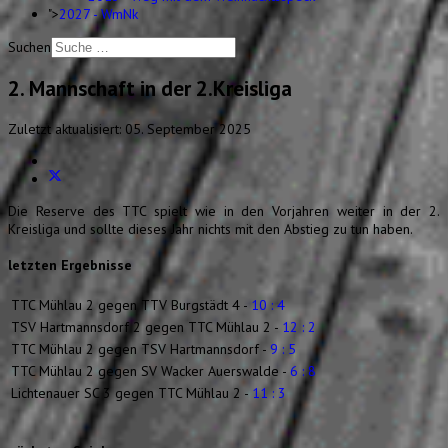
">
2027 - WmNk
Suchen
2. Mannschaft in der 2.Kreisliga
Zuletzt aktualisiert: 05. September 2025
Die Reserve des TTC spielt wie in den Vorjahren weiter in der 2.
Kreisliga und sollte dieses Jahr nichts mit den Abstieg zu tun haben.
letzten Ergebnisse
TTC Mühlau 2 gegen TTV Burgstädt 4 -
10 : 4
TSV Hartmannsdorf 2 gegen TTC Mühlau 2 -
12 : 2
TTC Mühlau 2 gegen TSV Hartmannsdorf -
9 : 5
TTC Mühlau 2 gegen SV Wacker Auerswalde -
6 : 8
Lichtenauer SC 3 gegen TTC Mühlau 2 -
11 : 3