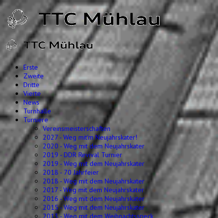
Erste
Zweite
Dritte
Vierte
News
Turnhalle
Turniere
Vereinsmeisterschaften
2027 - Weg mit'm Neujahrskater!
2020 - Weg mit dem Neujahrskater
2019 - DDR Revival Turnier
2019 - Weg mit dem Neujahrskater
2018 - 70 Jahrfeier
2018 - Weg mit dem Neujahrskater
2017 - Weg mit dem Neujahrskater
2016 - Weg mit dem Neujahrskater
2015 - Weg mit dem Neujahrskater
2013 - Weg mit dem Weihnachtsspeck