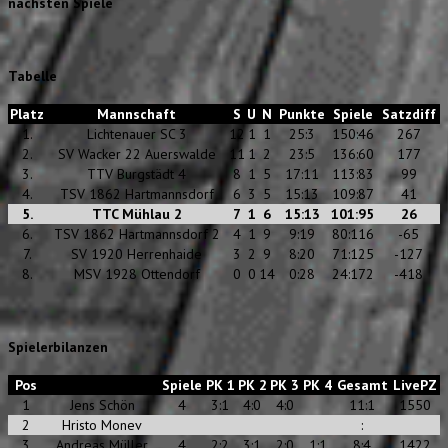
nächsten Spiele
Tabelle
Platz
Mannschaft
S
U
N
Punkte
Spiele
Satzdiff
1.
Lichtenauer SC 3
12
1
1
25:3
150:46
267
2.
SV Wacker 22 Auerswalde
11
1
2
23:5
136:60
177
3.
TTV Burgstädt 4
8
1
5
17:11
113:83
99
4.
TSV 1862 Hartmannsdorf
6
3
5
15:13
109:87
41
5.
TTC Mühlau 2
7
1
6
15:13
101:95
26
6.
TSV 1862 Hartmannsdorf 2
4
1
9
9:19
80:116
-65
7.
SV 1920 Herrenhaide
3
2
9
8:20
71:125
-127
8.
MSV 1928 Ottendorf
0
0
14
0:28
24:172
-418
Spielerbilanzen
Pos
Spiele
PK 1
PK 2
PK 3
PK 4
Gesamt
LivePZ
1
Jens Schön
4
3:1
4:0
4:0
11:1
1550
2
Hristo Monev
:
3
Andreas Müller
4
2:2
3:1
2:0
1:1
8:4
1422