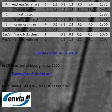
4
Andreas Schaffert
3
1:2
0:1
1:1
3:0
5:4
1373
5
Markus Lankes
6
1:3
3:2
3:1
4:1
11:7
1406
6
Ralf Jistel
:
1287
7
Frank Schönfeld
2
0:2
0:1
0:1
0:2
0:6
1246
8
Kevin Kaufmann
4
0:2
2:1
2:1
3:1
7:5
1256
3Er/2
Annika Richter
2
0:2
2:0
1:1
3:3
1196
3Er/7
Mario Hübscher
1
0:1
0:1
0:1
0:3
1076
4Er/2
Felix Scheithauer
2
1:1
1:1
1:1
3:3
1198
!!! Mehr Details im TTLive !!!
© 2026 musve webdesign since 2000
Datenschutz & Impressum
Konto: IBAN DE44 8705 2000 1071 0007 52